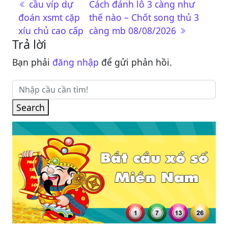
Post navigation
cầu víp dự
Cách đánh lô 3 càng như
đoán xsmt cặp
thế nào – Chốt song thủ 3
xíu chủ cao cấp
càng mb 08/08/2026
Trả lời
Bạn phải
đăng nhập
để gửi phản hồi.
Search