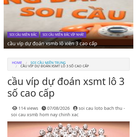
SOI CẦU MIỀN BẮC
SOI CẦU MIỀN BẮC VÍP NHẤT
cầu víp dự đoán xsmb lô xiên 3 cao cấp
HOME
SOI CẦU MIỀN TRUNG
CẦU VÍP DỰ ĐOÁN XSMT LÔ 3 SỐ CAO CẤP
cầu víp dự đoán xsmt lô 3
số cao cấp
114 views
07/08/2026
soi cau loto bach thu -
soi cau xsmb hom nay chinh xac