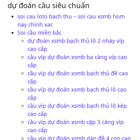
dự đoán cầu siêu chuẩn
soi cau loto bach thu – soi cau xsmb hom
nay chinh xac
Soi cầu miền bắc
dự đoán xsmb bạch thủ lô 2 nháy víp
cao cấp
cầu víp dự đoán xsmb ba càng víp cao
cấp
cầu víp dự đoán xsmb bạch thủ đề cao
cấp
cầu víp dự đoán xsmb bạch thủ lô cao
cấp
cầu víp dự đoán xsmb bạch thủ lô kép
cao cấp
cầu víp dự đoán xsmb cặp 3 càng víp
cao cấp
cầu víp dự đoán xsmb dàn đề 4 con cao