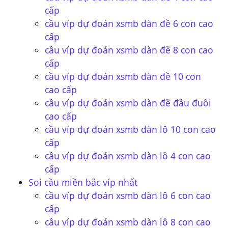
cấp
cầu víp dự đoán xsmb dàn đề 6 con cao
cấp
cầu víp dự đoán xsmb dàn đề 8 con cao
cấp
cầu víp dự đoán xsmb dàn đề 10 con
cao cấp
cầu víp dự đoán xsmb dàn đề đầu đuôi
cao cấp
cầu víp dự đoán xsmb dàn lô 10 con cao
cấp
cầu víp dự đoán xsmb dàn lô 4 con cao
cấp
Soi cầu miền bắc víp nhất
cầu víp dự đoán xsmb dàn lô 6 con cao
cấp
cầu víp dự đoán xsmb dàn lô 8 con cao