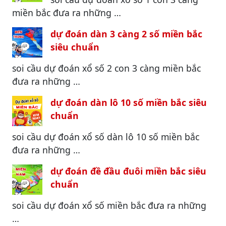
miền bắc đưa ra những …
dự đoán dàn 3 càng 2 số miền bắc
siêu chuẩn
soi cầu dự đoán xổ số 2 con 3 càng miền bắc
đưa ra những …
dự đoán dàn lô 10 số miền bắc siêu
chuẩn
soi cầu dự đoán xổ số dàn lô 10 số miền bắc
đưa ra những …
dự đoán đề đầu đuôi miền bắc siêu
chuẩn
soi cầu dự đoán xổ số miền bắc đưa ra những
…