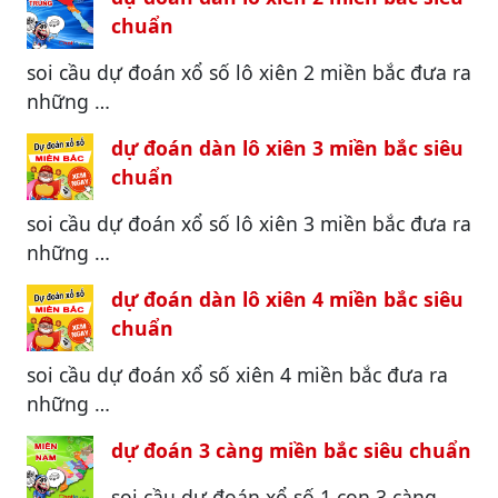
chuẩn
soi cầu dự đoán xổ số lô xiên 2 miền bắc đưa ra
những …
dự đoán dàn lô xiên 3 miền bắc siêu
chuẩn
soi cầu dự đoán xổ số lô xiên 3 miền bắc đưa ra
những …
dự đoán dàn lô xiên 4 miền bắc siêu
chuẩn
soi cầu dự đoán xổ số xiên 4 miền bắc đưa ra
những …
dự đoán 3 càng miền bắc siêu chuẩn
soi cầu dự đoán xổ số 1 con 3 càng