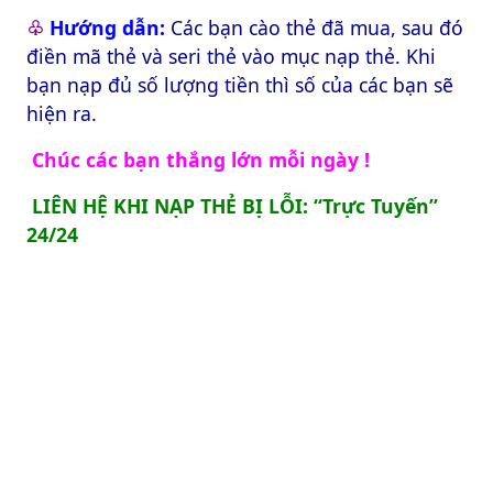
♧
Hướng dẫn:
Các bạn cào thẻ đã mua, sau đó
điền mã thẻ và seri thẻ vào mục nạp thẻ. Khi
bạn nạp đủ số lượng tiền thì số của các bạn sẽ
hiện ra.
Chúc các bạn thắng lớn mỗi ngày !
LIÊN HỆ KHI NẠP THẺ BỊ LỖI: “Trực Tuyến”
24/24