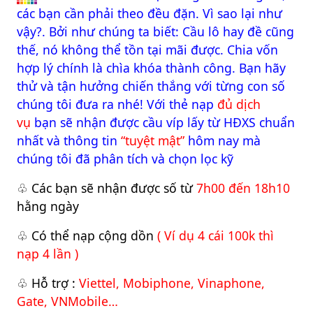
các bạn cần phải theo đều đặn. Vì sao lại như
vậy?. Bởi như chúng ta biết: Cầu lô hay đề cũng
thế, nó không thể tồn tại mãi được. Chia vốn
hợp lý chính là chìa khóa thành công. Bạn hãy
thử và tận hưởng chiến thắng với từng con số
chúng tôi đưa ra nhé! Với thẻ nạp
đủ dịch
vụ
bạn sẽ nhận được cầu víp lấy từ HĐXS chuẩn
nhất và thông tin
“tuyệt mật”
hôm nay mà
chúng tôi đã phân tích và chọn lọc kỹ
♧ Các bạn sẽ nhận được số từ
7h00 đến 18h10
hằng ngày
♧ Có thể nạp cộng dồn
( Ví dụ 4 cái 100k thì
nạp 4 lần )
♧ Hỗ trợ :
Viettel, Mobiphone, Vinaphone,
Gate, VNMobile…