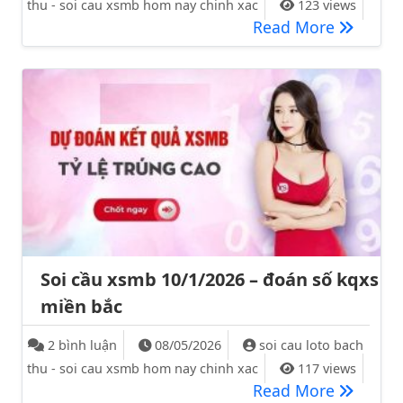
thu - soi cau xsmb hom nay chinh xac
123 views
Soi cầu 
Read More
Soi cầu xsmb 10/1/2026 – đoán số kqxs
miền bắc
ở Soi cầu xsmb 10/1/2026 – đoán số kqxs miền
2 bình luận
08/05/2026
soi cau loto bach
thu - soi cau xsmb hom nay chinh xac
117 views
Soi cầu 
Read More