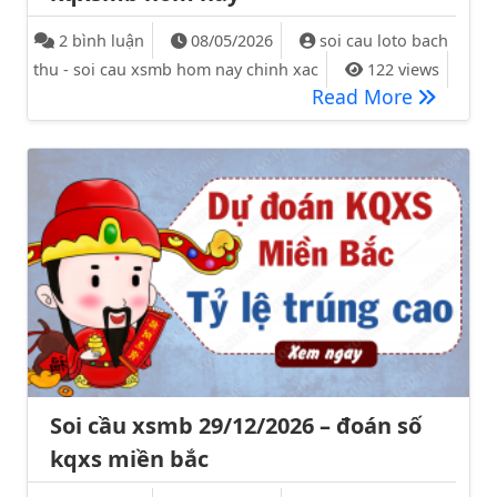
ở Dự đoán lô đẹp nhất 16/12 – dự đoán kqxs
2 bình luận
08/05/2026
soi cau loto bach
thu - soi cau xsmb hom nay chinh xac
122 views
Dự đoán 
Read More
Soi cầu xsmb 29/12/2026 – đoán số
kqxs miền bắc