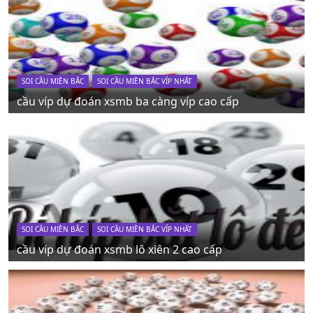
SOI CẦU MIỀN BẮC
SOI CẦU MIỀN BẮC VÍP NHẤT
cầu víp dự đoán xsmb ba càng víp cao cấp
SOI CẦU MIỀN BẮC
SOI CẦU MIỀN BẮC VÍP NHẤT
cầu víp dự đoán xsmb lô xiên 2 cao cấp