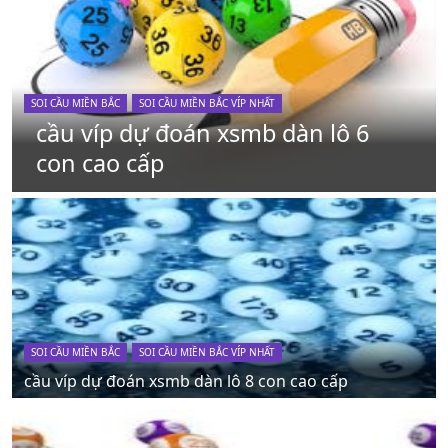
SOI CẦU MIỀN BẮC
SOI CẦU MIỀN BẮC VÍP NHẤT
cầu víp dự đoán xsmb dàn lô 6
con cao cấp
SOI CẦU MIỀN BẮC
SOI CẦU MIỀN BẮC VÍP NHẤT
cầu víp dự đoán xsmb dàn lô 8 con cao cấp