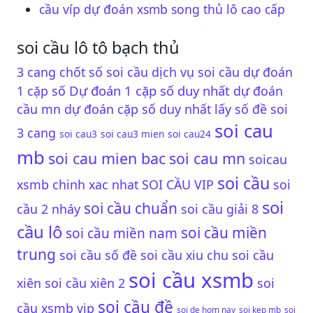
cầu víp dự đoán xsmb song thủ lô cao cấp
soi cầu lô tô bạch thủ
3 cang
chốt số soi cầu
dịch vụ soi cầu
dự đoán
Dự đoán 1 cặp số duy nhất
1 cặp số
dự đoán
cầu mn
dự đoán cặp số duy nhất
lấy số đề
soi
soi cau
3 cang
soi cau3
soi cau3 mien
soi cau24
mb
soi cau mien bac
soi cau mn
soicau
soi cầu
xsmb chinh xac nhat
SOI CẦU VIP
soi
soi
soi cầu chuẩn
cầu 2 nháy
soi cầu giải 8
cầu lô
soi cầu miền
soi cầu miền nam
trung
soi cầu số đề
soi cầu xiu chu
soi cầu
soi cầu xsmb
xiên
soi cầu xiên 2
soi
soi cầu đề
cầu xsmb vip
soi de hom nay
soi kep mb
soi