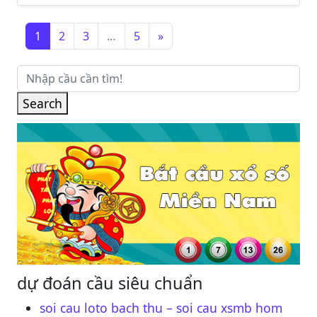
Posts navigation
1
2
3
…
5
»
Search
dự đoán cầu siêu chuẩn
soi cau loto bach thu – soi cau xsmb hom