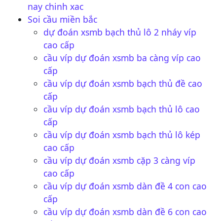
nay chinh xac
Soi cầu miền bắc
dự đoán xsmb bạch thủ lô 2 nháy víp
cao cấp
cầu víp dự đoán xsmb ba càng víp cao
cấp
cầu víp dự đoán xsmb bạch thủ đề cao
cấp
cầu víp dự đoán xsmb bạch thủ lô cao
cấp
cầu víp dự đoán xsmb bạch thủ lô kép
cao cấp
cầu víp dự đoán xsmb cặp 3 càng víp
cao cấp
cầu víp dự đoán xsmb dàn đề 4 con cao
cấp
cầu víp dự đoán xsmb dàn đề 6 con cao