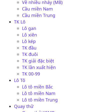
Về nhiều nháy (MB)
Cầu miền Nam
Cầu miền Trung
TK Lô
Lô gan
Lô xiên
Lô kép
TK đầu
TK đuôi
TK giải đặc biệt
TK lần xuất hiện
TK 00-99
Lô Tô
Lô tô miền Bắc
Lô tô miền Nam
Lô tô miền Trung
Quay thử