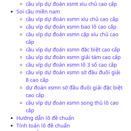
cầu víp dự đoán xsmt xíu chủ cao cấp
Soi cầu miền nam
cầu víp dự đoán xsmn xíu chủ cao cấp
cầu víp dự đoán xsmn bao lô cao cấp
cầu víp dự đoán xsmn cặp xíu chủ cao
cấp
cầu víp dự đoán xsmn đặc biệt cao cấp
cầu víp dự đoán xsmn giải tám cao cấp
cầu víp dự đoán xsmn lô 3 số cao cấp
cầu víp dự đoán xsmn sớ đầu đuôi giải
8 cao cấp
dự đoán xsmn sớ đầu đuôi giải đặc biệt
cao cấp
cầu víp dự đoán xsmn song thủ lô cao
cấp
Hướng dẫn lô đề chuẩn
Tính toán lô đề chuẩn