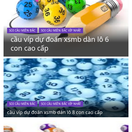
SOI CẦU MIỀN BẮC
SOI CẦU MIỀN BẮC VÍP NHẤT
cầu víp dự đoán xsmb dàn lô 6
con cao cấp
SOI CẦU MIỀN BẮC
SOI CẦU MIỀN BẮC VÍP NHẤT
cầu víp dự đoán xsmb dàn lô 8 con cao cấp