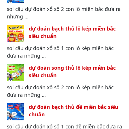
soi cầu dự đoán xổ số 2 con lô miền bắc đưa ra
những …
dự đoán bạch thủ lô kép miền bắc
siêu chuẩn
soi cầu dự đoán xổ số 1 con lô kép miền bắc
đưa ra những …
dự đoán song thủ lô kép miền bắc
siêu chuẩn
soi cầu dự đoán xổ số 2 con lô kép miền bắc
đưa ra những …
dự đoán bạch thủ đề miền bắc siêu
chuẩn
soi cầu dự đoán xổ số 1 con đề miền bắc đưa ra