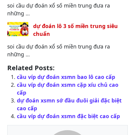
soi cầu dự đoán xổ số miền trung đưa ra
những …
dự đoán lô 3 số miền trung siêu
chuẩn
soi cầu dự đoán xổ số miền trung đưa ra
những …
Related Posts:
cầu víp dự đoán xsmn bao lô cao cấp
cầu víp dự đoán xsmn cặp xíu chủ cao
cấp
dự đoán xsmn sớ đầu đuôi giải đặc biệt
cao cấp
cầu víp dự đoán xsmn đặc biệt cao cấp