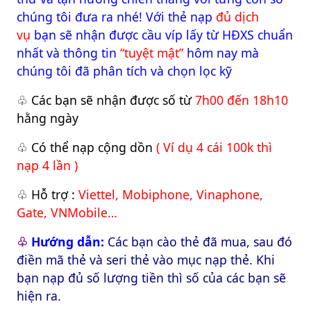
chúng tôi đưa ra nhé! Với thẻ nạp
đủ dịch
vụ
bạn sẽ nhận được cầu víp lấy từ HĐXS chuẩn
nhất và thông tin
“tuyệt mật”
hôm nay mà
chúng tôi đã phân tích và chọn lọc kỹ
♧ Các bạn sẽ nhận được số từ
7h00 đến 18h10
hằng ngày
♧ Có thể nạp cộng dồn
( Ví dụ 4 cái 100k thì
nạp 4 lần )
♧ Hỗ trợ :
Viettel, Mobiphone, Vinaphone,
Gate, VNMobile…
♧
Hướng dẫn:
Các bạn cào thẻ đã mua, sau đó
điền mã thẻ và seri thẻ vào mục nạp thẻ. Khi
bạn nạp đủ số lượng tiền thì số của các bạn sẽ
hiện ra.