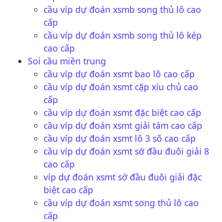
cầu víp dự đoán xsmb song thủ lô cao
cấp
cầu víp dự đoán xsmb song thủ lô kép
cao cấp
Soi cầu miền trung
cầu víp dự đoán xsmt bao lô cao cấp
cầu víp dự đoán xsmt cặp xíu chủ cao
cấp
cầu víp dự đoán xsmt đặc biệt cao cấp
cầu víp dự đoán xsmt giải tám cao cấp
cầu víp dự đoán xsmt lô 3 số cao cấp
cầu víp dự đoán xsmt sớ đầu đuôi giải 8
cao cấp
víp dự đoán xsmt sớ đầu đuôi giải đặc
biệt cao cấp
cầu víp dự đoán xsmt song thủ lô cao
cấp