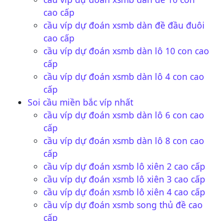
cao cấp
cầu víp dự đoán xsmb dàn đề đầu đuôi
cao cấp
cầu víp dự đoán xsmb dàn lô 10 con cao
cấp
cầu víp dự đoán xsmb dàn lô 4 con cao
cấp
Soi cầu miền bắc víp nhất
cầu víp dự đoán xsmb dàn lô 6 con cao
cấp
cầu víp dự đoán xsmb dàn lô 8 con cao
cấp
cầu víp dự đoán xsmb lô xiên 2 cao cấp
cầu víp dự đoán xsmb lô xiên 3 cao cấp
cầu víp dự đoán xsmb lô xiên 4 cao cấp
cầu víp dự đoán xsmb song thủ đề cao
cấp