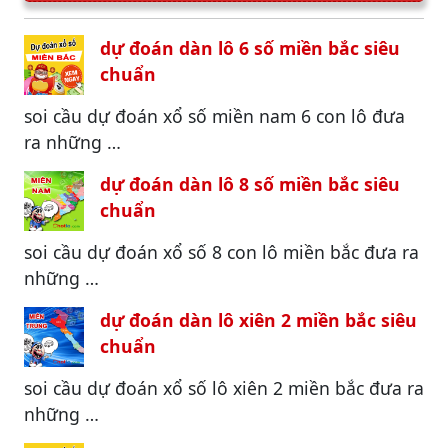
dự đoán dàn lô 6 số miền bắc siêu
chuẩn
soi cầu dự đoán xổ số miền nam 6 con lô đưa
ra những …
dự đoán dàn lô 8 số miền bắc siêu
chuẩn
soi cầu dự đoán xổ số 8 con lô miền bắc đưa ra
những …
dự đoán dàn lô xiên 2 miền bắc siêu
chuẩn
soi cầu dự đoán xổ số lô xiên 2 miền bắc đưa ra
những …