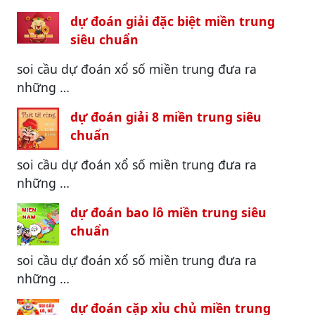
dự đoán giải đặc biệt miền trung
siêu chuẩn
soi cầu dự đoán xổ số miền trung đưa ra
những …
dự đoán giải 8 miền trung siêu
chuẩn
soi cầu dự đoán xổ số miền trung đưa ra
những …
dự đoán bao lô miền trung siêu
chuẩn
soi cầu dự đoán xổ số miền trung đưa ra
những …
dự đoán cặp xỉu chủ miền trung