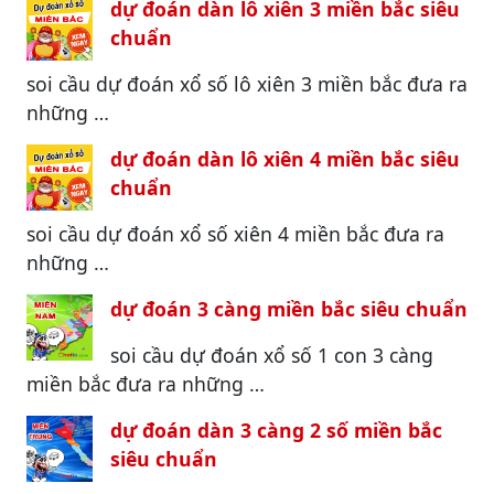
dự đoán dàn lô xiên 3 miền bắc siêu
chuẩn
soi cầu dự đoán xổ số lô xiên 3 miền bắc đưa ra
những …
dự đoán dàn lô xiên 4 miền bắc siêu
chuẩn
soi cầu dự đoán xổ số xiên 4 miền bắc đưa ra
những …
dự đoán 3 càng miền bắc siêu chuẩn
soi cầu dự đoán xổ số 1 con 3 càng
miền bắc đưa ra những …
dự đoán dàn 3 càng 2 số miền bắc
siêu chuẩn