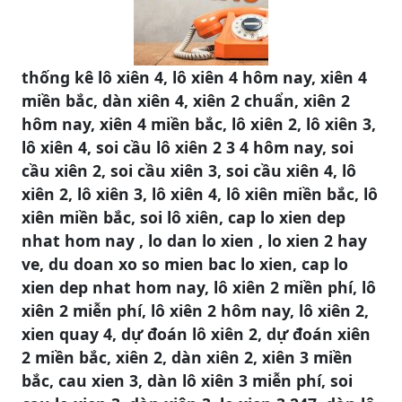
thống kê lô xiên 4, lô xiên 4 hôm nay, xiên 4
miền bắc, dàn xiên 4, xiên 2 chuẩn, xiên 2
hôm nay, xiên 4 miền bắc, lô xiên 2, lô xiên 3,
lô xiên 4, soi cầu lô xiên 2 3 4 hôm nay, soi
cầu xiên 2, soi cầu xiên 3, soi cầu xiên 4, lô
xiên 2, lô xiên 3, lô xiên 4, lô xiên miền bắc, lô
xiên miền bắc, soi lô xiên, cap lo xien dep
nhat hom nay , lo dan lo xien , lo xien 2 hay
ve, du doan xo so mien bac lo xien, cap lo
xien dep nhat hom nay, lô xiên 2 miền phí, lô
xiên 2 miễn phí, lô xiên 2 hôm nay, lô xiên 2,
xien quay 4, dự đoán lô xiên 2, dự đoán xiên
2 miền bắc, xiên 2, dàn xiên 2, xiên 3 miền
bắc, cau xien 3, dàn lô xiên 3 miễn phí, soi