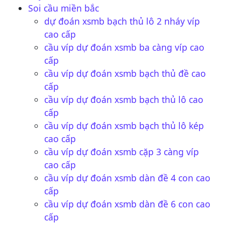
Soi cầu miền bắc
dự đoán xsmb bạch thủ lô 2 nháy víp
cao cấp
cầu víp dự đoán xsmb ba càng víp cao
cấp
cầu víp dự đoán xsmb bạch thủ đề cao
cấp
cầu víp dự đoán xsmb bạch thủ lô cao
cấp
cầu víp dự đoán xsmb bạch thủ lô kép
cao cấp
cầu víp dự đoán xsmb cặp 3 càng víp
cao cấp
cầu víp dự đoán xsmb dàn đề 4 con cao
cấp
cầu víp dự đoán xsmb dàn đề 6 con cao
cấp