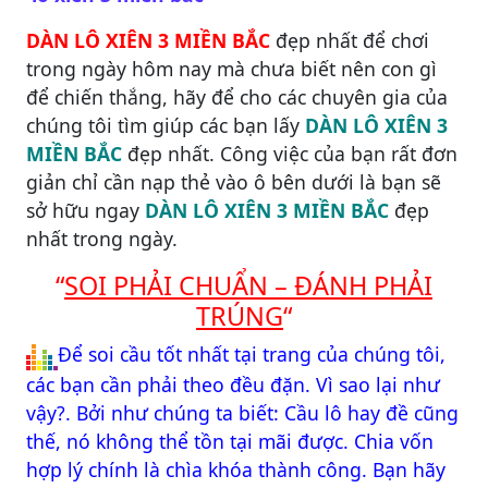
DÀN LÔ XIÊN 3 MIỀN BẮC
đẹp nhất để chơi
trong ngày hôm nay mà chưa biết nên con gì
để chiến thắng, hãy để cho các chuyên gia của
chúng tôi tìm giúp các bạn lấy
DÀN LÔ XIÊN 3
MIỀN BẮC
đẹp nhất. Công việc của bạn rất đơn
giản chỉ cần nạp thẻ vào ô bên dưới là bạn sẽ
sở hữu ngay
DÀN LÔ XIÊN 3 MIỀN BẮC
đẹp
nhất trong ngày.
“
SOI PHẢI CHUẨN – ĐÁNH PHẢI
TRÚNG
“
Để soi cầu tốt nhất tại trang của chúng tôi,
các bạn cần phải theo đều đặn. Vì sao lại như
vậy?. Bởi như chúng ta biết: Cầu lô hay đề cũng
thế, nó không thể tồn tại mãi được. Chia vốn
hợp lý chính là chìa khóa thành công. Bạn hãy