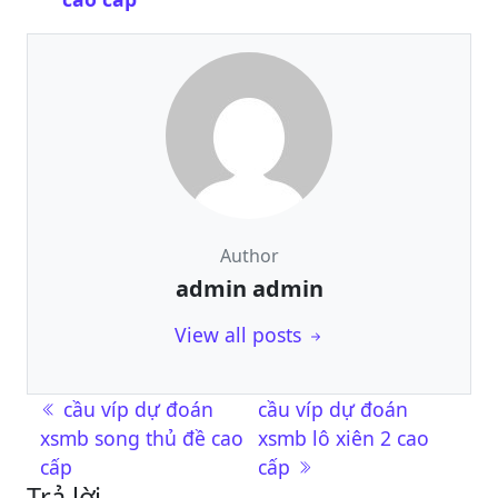
Author
admin admin
View all posts
Post navigation
cầu víp dự đoán
cầu víp dự đoán
xsmb song thủ đề cao
xsmb lô xiên 2 cao
cấp
cấp
Trả lời