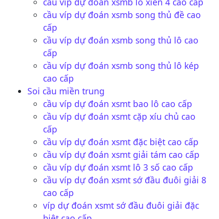
cầu víp dự đoán xsmb lô xiên 4 cao cấp
cầu víp dự đoán xsmb song thủ đề cao
cấp
cầu víp dự đoán xsmb song thủ lô cao
cấp
cầu víp dự đoán xsmb song thủ lô kép
cao cấp
Soi cầu miền trung
cầu víp dự đoán xsmt bao lô cao cấp
cầu víp dự đoán xsmt cặp xíu chủ cao
cấp
cầu víp dự đoán xsmt đặc biệt cao cấp
cầu víp dự đoán xsmt giải tám cao cấp
cầu víp dự đoán xsmt lô 3 số cao cấp
cầu víp dự đoán xsmt sớ đầu đuôi giải 8
cao cấp
víp dự đoán xsmt sớ đầu đuôi giải đặc
biệt cao cấp